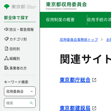
コンテンツにスキップ
都全体で探す
収用制度の概要
収用手続の
防災・緊急情報
カテゴリ別
収用委員会事務局トップ
お
目的別
関連サイ
組織別
事業者の方
東京都庁総合
キーワード検索
東京都建設局